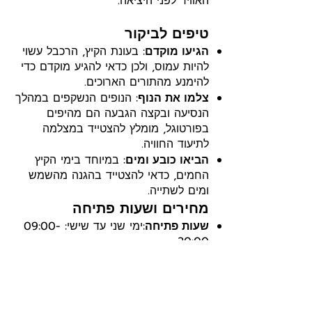
האוויר לפני היציאה.
טיפים לביקור
הגיעו מוקדם
: בעונת הקיץ, הרכבל עשוי
להיות עמוס, ולכן כדאי להגיע מוקדם כדי
להימנע מהתורים הארוכים.
צלמו את הנוף
: הנופים הנשקפים במהלך
הנסיעה ובקצה הגבעה הם מהיפים
בפורטוגל, מומלץ להצטייד במצלמה
לתיעוד החוויה.
הביאו כובע ומים
: במיוחד בימי הקיץ
החמים, כדאי להצטייד בהגנה מהשמש
ומים לשתייה.
מחירים ושעות פתיחה
שעות פתיחה
:ימי שני עד שישי: 09:00-
20:00
שבת וראשון: 09:00-21:00
מחיר
: כרטיס הלוך ושוב עולה כ-3 אירו
למבוגר ו-2 אירו לילד.
נגישות לנכים ולעגלות